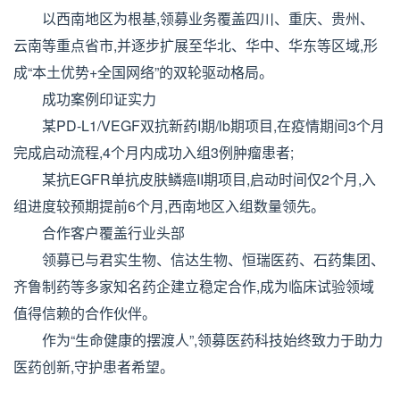
以西南地区为根基,领募业务覆盖四川、重庆、贵州、
云南等重点省市,并逐步扩展至华北、华中、华东等区域,形
成“本土优势+全国网络”的双轮驱动格局。
成功案例印证实力
某PD-L1/VEGF双抗新药I期/lb期项目,在疫情期间3个月
完成启动流程,4个月内成功入组3例肿瘤患者;
某抗EGFR单抗皮肤鳞癌II期项目,启动时间仅2个月,入
组进度较预期提前6个月,西南地区入组数量领先。
合作客户覆盖行业头部
领募已与君实生物、信达生物、恒瑞医药、石药集团、
齐鲁制药等多家知名药企建立稳定合作,成为临床试验领域
值得信赖的合作伙伴。
作为“生命健康的摆渡人”,领募医药科技始终致力于助力
医药创新,守护患者希望。