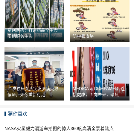
星创医药：打造药品全生命
周期服务生态
防中暑攻略
21岁独居女孩突发脑膜炎致
MEDICA & COMPAMED: 连
偏瘫，如今重新行走
接健康，面向未来，聚焦人
本的全球医疗盛会
猜你喜欢
NASA火星毅力漫游车拍摄的惊人360度高清全景着陆点