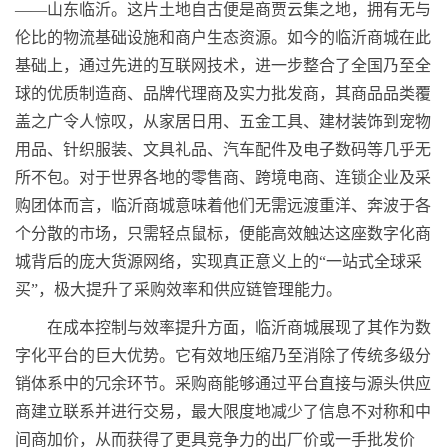
——山东临沂。这片土地自古便是商贾云集之地，拥有无与
伦比的物流基础设施和商户生态资源。如今的临沂商城在此
基础上，通过先进的互联网技术，进一步整合了全国乃至全
球的优质制造商、品牌代理商及实力批发商，其商品品类覆
盖之广令人惊叹，从家居日用、五金工具、建材装饰到宠物
用品、针织服装、文具礼品、汽车配件及电子数码等几乎无
所不包。对于世界各地的零售商、跨境电商、连锁企业及采
购团体而言，临沂商城意味着他们无需远渡重洋、奔波于各
个分散的市场，只需轻点鼠标，便能高效触达这座数字化商
城背后的庞大货源网络，实现真正意义上的“一站式全球采
买”，极大提升了采购效率和供应链管理能力。
在成本控制与效率提升方面，临沂商城展现了其作为数
字化平台的巨大优势。它有效地压缩乃至消除了传统多级分
销体系中的冗余环节。采购商能够通过平台直接与源头供应
商建立联系并进行交易，最大限度地减少了信息不对称和中
间商加价，从而获得了更具竞争力的出厂价或一手批发价