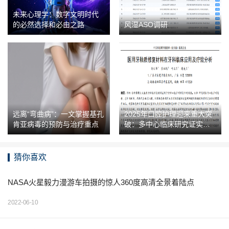
未来心理学：数字文明时代
的必然选择和必由之路
风湿ASO调研
远离“弯曲病”：一文掌握基孔
2025年口腔护理迎来重大突
肯亚病毒的预防与治疗重点
破：多中心临床研究证实，
重新定义牙膏新标准！
猜你喜欢
NASA火星毅力漫游车拍摄的惊人360度高清全景着陆点
2022-06-10