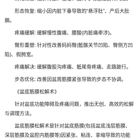
形态恢复: 缩小因内脏下垂导致的“悬浮肚”、产后大肚
腩。
疼痛缓解: 缓解慢性腹痛、腰酸(内脏痛牵涉)。
臀形重塑: 针对性改善妈妈臀(骶髂关节凹陷、臀侧方凹
陷)、假胯宽。
疼痛解决: 缓解腹股沟疼痛、骶尾骨疼痛、走路跛行。
步态优化: 改善因盆周筋膜紧张导致的步态不协调。
《盆底筋膜松解术》
针对盆底功能障碍及疼痛问题，推出无创、高效的松解
与调理方法。
盆底筋膜松解术是针对盆底筋膜(包括盆底浅层筋膜、
深层筋膜及盆腔内筋膜等)因紧张、粘连、挛缩导致的功能