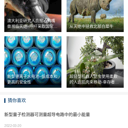
澳大利亚研究人员担心鸭嘴
兽濒临灭绝–呼吁采取国家行
从灭绝中拯救北部白犀牛
动
新型锂离子水电池–低成本和
超轻型机器人昆虫使用柔软
更高的安全性
的人造肌肉来移动-幸存者被
苍蝇拍夷为平地
猜你喜欢
新型量子检测器可测量超导电路中的最小能量
2022-03-20