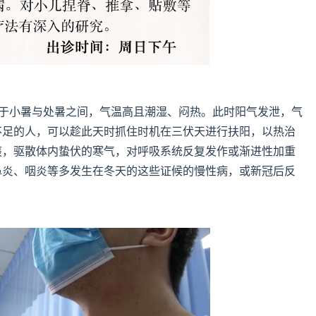
处于小暑与处暑之间，气温高且潮湿、闷热。此时阳气发泄，气
不足的人，可以趁此天时抓住时机在三伏天进行扶阳，以热治
痰，驱散体内蛰伏的寒气，对呼吸系统反复发作或渐进性加重
鼻炎、咽炎等多发生在冬天的这些证候的慢性病，或新冠后反