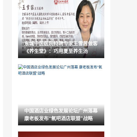
海外前首相亲临授牌 氧灸堂第三批氧吧店
授牌仪式在京举行
2023-06-12
【IF=8.6】Motif有效预测肺癌脑转移：脑
脊液片段组学新探索
2023-06-12
东城中医医院特聘专家王雪茜做客
【IF=20】ctDNA MRD技术助力肺癌免疫
《养生堂》：巧用夏至养生汤
新辅助研究精准疗效预测
2023-06-12
17分！Cell子刊：NGS结合类器官药敏试
验准确预测肺癌患者临床疗效
2023-06-12
案例报道 脑脊液ctDNA早于影像学9个月
提示肺癌软脑膜转移
2023-06-12
中国酒店业绿色发展论坛广州落幕
ctDNA动态监测助力赛沃替尼精准用药
康老板发布“氧吧酒店联盟”战略
2023-06-12
ADJUVANT再添硕果：T细胞受体克隆型