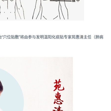
治“穴位贴敷”将由参与发明温阳化痰贴专家苑惠清主任（肺病