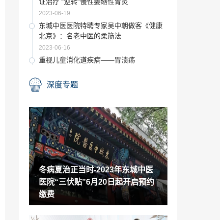
证治疗 “逆转”慢性萎缩性胃炎
2023-06-19
东城中医医院特聘专家吴中朝做客《健康
北京》：名老中医的柔筋法
2023-06-16
重视儿童消化道疾病——胃溃疡
2023-06-16
深度专题
东城中医医院内科专家杜仲平：警惕夏季
冠心病 老人度夏重“养心”
2023-06-16
感恩父亲节 健康儿女心 东城中医医院将于
6月18日上午举办父亲节义诊活动
2023-06-15
成都欣佳煜科技有限公司是一家专业的医
冬病夏治正当时-2023年东城中医
药企业
医院“三伏贴”6月20日起开启预约
2023-06-14
缴费
东城中医医院内科特聘专家赵展荣：与肿
瘤共处 带瘤生存又何妨
2023-06-13