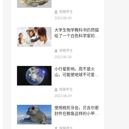
2023-06-05
西黄胶囊西黄胶囊联合曲妥珠单抗治疗HE
保健养生
R2
2022-06-30
2023-06-05
大学生物学教科书仍然描
强肝胶囊治疗非酒精性脂肪性肝纤维化的
绘了一个白色科学家的世
疗效
界
2023-06-05
保健养生
强肝胶囊联合二甲双胍治疗非酒精性脂肪
肝疗效观察
2022-06-30
2023-06-05
小行星影响，而不是火
代谢相关性脂肪性肝病的更名对强肝胶囊
山，可能使地球不可爱于
的影响
恐龙
2023-06-05
保健养生
原发性肝癌中西医结合诊疗专家共识
2022-06-29
2023-06-05
使用梳形牙齿，贝吉尔密
强肝胶囊对非酒精性单纯性脂肪肝FibroSc
封件在鲸鱼这样的小甲壳
an值的影响
类动物上喂食
2023-06-05
保健养生