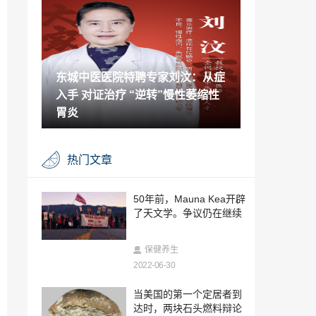
可提示EGFR亚型辅助治疗疗效
2023-06-12
世和MRD检测产品术宁Ultra重磅上市
东城中医医院特聘专家刘汶：从症
2023-06-12
入手 对证治疗 “逆转”慢性萎缩性
东城中医医院内科专家孙晓光：“三穴”养
肾要常按，“三白”伤肾要少吃
胃炎
2023-06-11
东城中医医院特聘专家华英做客《记忆·国
热门文章
医》：不是所有的肩痛都是肩周炎
2023-06-09
东城中医医院内科特聘专家王凤兰：小方
50年前，Mauna Kea开辟
子 大妙用 补肾又清肾
了天文学。争议仍在继续
2023-06-06
西黄胶囊纳入《痤疮（粉刺）中医治疗专
保健养生
家共识》
2022-06-30
2023-06-05
西黄胶囊联合他莫昔芬治疗乳腺增生症的
当美国的第一个定居者到
临床疗效
达时，两块石头燃料辩论