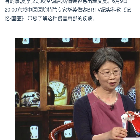
有的事,夏季贪凉吹空调后,病情会容易出现反复。6月9日
20:00东城中医医院特聘专家华英做客BRTV纪实科教《记
忆·国医》,带您了解这种侵害肩部的疾病。