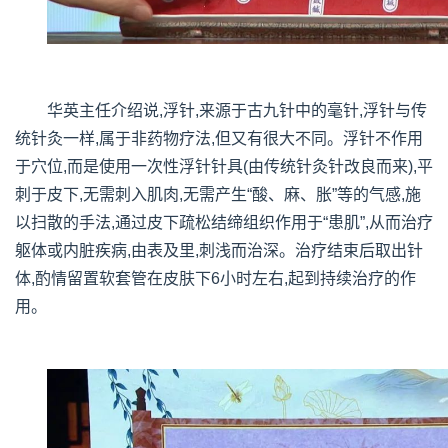
华英主任介绍说,浮针,来源于古九针中的毫针,浮针与传
统针灸一样,属于非药物疗法,但又有很大不同。浮针不作用
于穴位,而是使用一次性浮针针具(由传统针灸针改良而来),平
刺于皮下,无需刺入肌肉,无需产生“酸、麻、胀”等的气感,施
以扫散的手法,通过皮下疏松结缔组织作用于“患肌”,从而治疗
躯体或内脏疾病,由表及里,刺浅而治深。治疗结束后取出针
体,酌情留置软套管在皮肤下6小时左右,起到持续治疗的作
用。