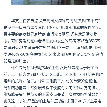
华英主任表示,肩关节周围炎简称肩周炎,又叫“五十肩”,
是发生于肩关节囊及其周围韧带、肌腱和滑囊的慢性炎症。
最主要的症状就是肩膀疼,夜间尤其明显,还有就是活动受
限。可研究发现在中老年朋友中发生的肩痛,有将近85%不
是肩周炎,其中肩痛最常见的原因之一是——肩袖损伤,比例
高达40%~50%,肩袖损伤听起来比较陌生,但是其实它是肩痛
最常见的原因。
什么是肩袖损伤呢?华英主任说,肩袖是覆盖于肩关节
前、上、后方之肩胛下肌、冈上肌、冈下肌、小圆肌等肌腱
组织的总称。位于肩峰和三角肌下方,与关节囊紧密相连。
肩袖的功能是上臂外展过程中使肱骨头向关节盂方向拉近,
维持肱骨头与关节盂的正常支点关节。肩袖损伤将减弱甚至
丧失这一功能,严重影响上肢外展功能,多见于40岁以上患者,