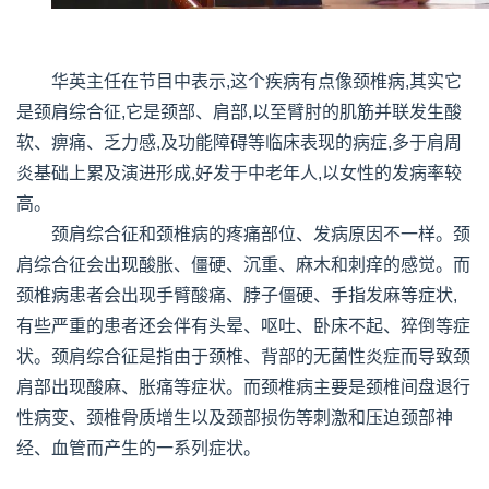
华英主任在节目中表示,这个疾病有点像颈椎病,其实它
是颈肩综合征,它是颈部、肩部,以至臂肘的肌筋并联发生酸
软、痹痛、乏力感,及功能障碍等临床表现的病症,多于肩周
炎基础上累及演进形成,好发于中老年人,以女性的发病率较
高。
颈肩综合征和颈椎病的疼痛部位、发病原因不一样。颈
肩综合征会出现酸胀、僵硬、沉重、麻木和刺痒的感觉。而
颈椎病患者会出现手臂酸痛、脖子僵硬、手指发麻等症状,
有些严重的患者还会伴有头晕、呕吐、卧床不起、猝倒等症
状。颈肩综合征是指由于颈椎、背部的无菌性炎症而导致颈
肩部出现酸麻、胀痛等症状。而颈椎病主要是颈椎间盘退行
性病变、颈椎骨质增生以及颈部损伤等刺激和压迫颈部神
经、血管而产生的一系列症状。