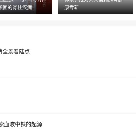
顽固的脊柱疾病
康专新
高清全景着陆点
s探索血液中铁的起源