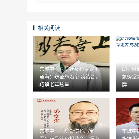
相关阅读
东城中医医院针灸科专家王
助力健
道海：辨证施治 针药结合，
氧灸堂
巧解老年眩晕
牌
东城中医医院骨伤科冯宝
东城中
军：正骨针灸相结合，巧治
横拨 