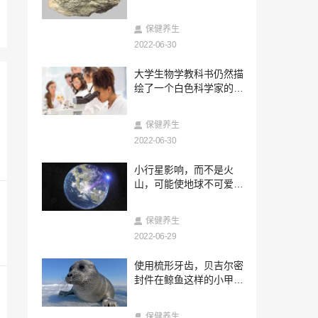
2023-07-24
强肝胶囊对慢性肝炎血清肝纤维化指标作
保健养生
用的 Meta 分析
2022-06-30
2023-07-23
大学生物学教科书仍然描
强肝胶囊治疗非酒精性脂肪肝湿热蕴结证
绘了一个白色科学家的世
的临床观察
界
2023-07-23
保健养生
强肝胶囊联合核苷 (酸 )类抗病毒药物对乙
型肝炎抗肝纤维化患者的疗效
2022-06-30
2023-07-23
小行星影响，而不是火
强肝胶囊治疗非酒精性脂肪肝的临床观察
山，可能使地球不可爱于
恐龙
2023-07-23
保健养生
强肝胶囊真实世界研究—脂肪肝常与多疾
2022-06-29
病共存多学科诊疗使患者获益更多
2023-07-23
使用梳形牙齿，贝吉尔密
西黄胶囊被纳入《结肠癌和直肠癌中西医
封件在鲸鱼这样的小甲壳
结合诊疗指南》
类动物上喂食
2023-07-23
保健养生