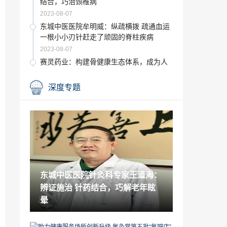
结合，巧治颈椎病
2023-08-07
东城中医医院牟明威：纵疏横拨 疏通血运
一根小小刃针赶走了顽固的脊柱疾病
2023-08-07
赛灵药业：构建骨健康生态体系，成为人
人信赖的骨健康专新
2023-08-06
深度专题
东城中医医院特聘专家黄飞剑做客《国医
记忆》：分清真热假热 警惕心梗找上你
2023-08-04
东城中医医院迎来著名男科疾病中医治疗
专家周强主任入驻
2023-08-03
北京正中堂中医医院正骨专家边永德做客B
东城中医医院针灸科专家王道海：
RTV科教《健康北京》 骨正一身轻
辨证施治 针药结合，巧解老年眩
2023-08-02
晕
首都国医名师、著名儿科专家沙海汶教授
携其女沙洁入驻东城中医医院
2023-08-01