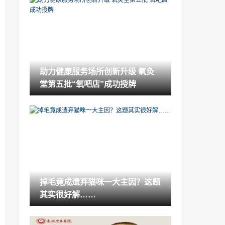
老爸患高血脂5年了，我通过改变他的一项
饮食，终于恢复正常-甘油二酯
2023-07-30
主人炫耀家中“掉毛怪”生了10个“宝宝”，网
友仔细一看笑疯了…
2023-07-30
助力健康服务场所创新升级 氧灸
东城中医医院特聘专家王凡做客《记忆·国
堂第五批“氧吧店”成功授牌
医》：夏季吹空调小心伤阳气
2023-07-28
父母体检老超标！根源是没改掉这个！马
上换用更为健康的甘油二酯
2023-07-28
聚焦宠物领养难题：如何应对“甜蜜的负
担”
2023-07-28
掉毛竟成遗弃猫咪一大主因？这题
男子生殖器发育异常，短小自卑，广州仁
其实很好解……
爱男科团队助他重拾自信
2023-07-27
远大医药两款眼科产品获批上市