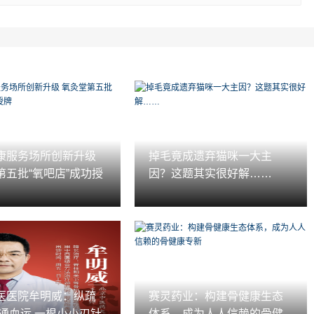
康服务场所创新升级
掉毛竟成遗弃猫咪一大主
第五批“氧吧店”成功授
因？这题其实很好解……
医医院牟明威：纵疏
赛灵药业：构建骨健康生态
疏通血运 一根小小刃针
体系，成为人人信赖的骨健