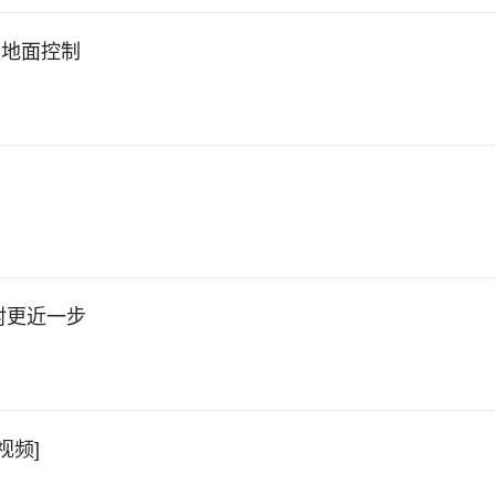
给地面控制
发射更近一步
视频]