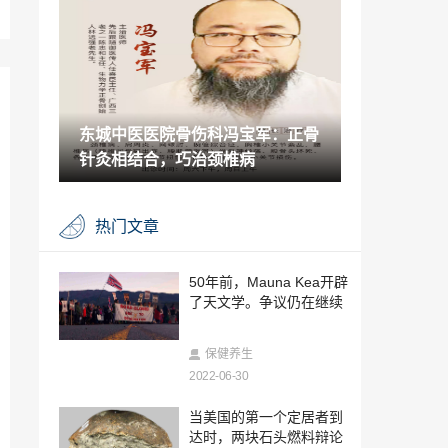
2023-07-26
远大医药全球创新产品STC3141在中国获
批开展用于治疗脓毒症的II期临床研究
2023-07-26
东城中医医院骨伤科冯宝军：正骨
远大医药受邀参加2023 DIA中国年会并做
专题演讲
针灸相结合，巧治颈椎病
2023-07-26
东城中医医院内科专家雷秀珍： 治疗冠心
热门文章
病，降脂消斑，三补三通
2023-07-26
OKMANX丁香医生联合发布性行为认知洞
50年前，Mauna Kea开辟
察报告
了天文学。争议仍在继续
2023-07-24
OKMAN万爱达荣获处方药创新先锋奖
保健养生
2022-06-30
2023-07-24
OKMAN公众号万爱佳上市推
当美国的第一个定居者到
达时，两块石头燃料辩论