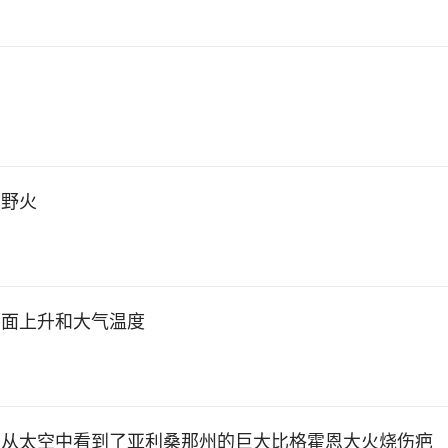
的野火
平面上升和大气温度
a卫星从太空中看到了亚利桑那州的巨大比格霍恩大火烧伤疤