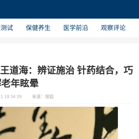
康测试
保健养生
医学前沿
观察评论
王道海：辨证施治 针药结合，巧
解老年眩晕
 18:34:39
来源：搜狐