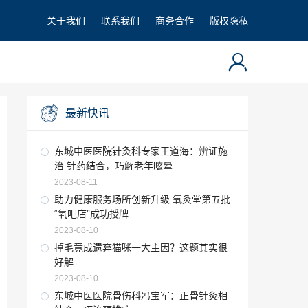
关于我们
联系我们
商务合作
版权隐私
最新快讯
东城中医医院针灸科专家王道海：辨证施
治 针药结合，巧解老年眩晕
2023-08-11
助力健康服务场所创新升级 氧灸堂第五批
“氧吧店”成功授牌
2023-08-10
掉毛竟成遗弃猫咪一大主因？这题其实很
好解……
2023-08-10
东城中医医院骨伤科冯宝军：正骨针灸相