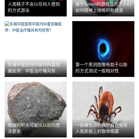
人类精子不会以任何人想到
基于Simon的游戏显示了人们
的方式游泳
如何精神上排练的新信息
东城中医医院中医内科雷凤
第一个黑洞图像有助于以新
展医师：中医治疗痛风有何
的方式测试一般相对性
优势？
地球的积木可能比以前的想
一些蜱虫如何保护自己免受
法更多
人类皮肤上的致命细菌